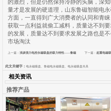
的激烈，但是仍然保持冷静的头脑，深知
量才是发展的硬道理，山东鲁磁智能电永
方面，一直得到广大消费者的认同和青睐
获取一点利益就偷工减料，质量达不到要
的发展，质量达不到要求发展之路也是不
市场淘汰
上一篇：
浅谈强力电控永磁吸盘的吸力特性——鲁磁
下一篇：
起重电磁
此文关键字：
电永磁吸盘、鲁磁电永磁吸盘、电永磁吸盘吊具
相关资讯
推荐产品