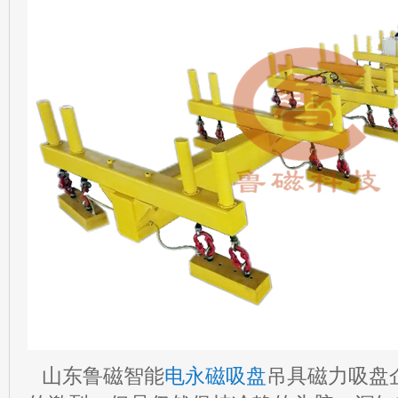
山东鲁磁智能
电永磁吸盘
吊具磁力吸盘