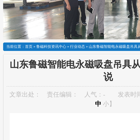
当前位置：
首页
»
鲁磁科技资讯中心
»
行业动态
»
山东鲁磁智能电永磁吸盘吊具
山东鲁磁智能电永磁吸盘吊具
说
文章出处：
责任编辑：
人气：
-
发表时间：
中
小
】