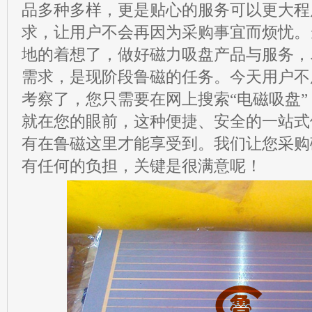
品多种多样，更是贴心的服务可以更大程
求，让用户不会再因为采购事宜而烦忧。
地的着想了，做好磁力吸盘产品与服务，
需求，是现阶段鲁磁的任务。今天用户不
考察了，您只需要在网上搜索“电磁吸盘
就在您的眼前，这种便捷、安全的一站式
有在鲁磁这里才能享受到。我们让您采购
有任何的负担，关键是很满意呢！