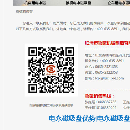
电永磁吸盘优势|电永磁吸盘