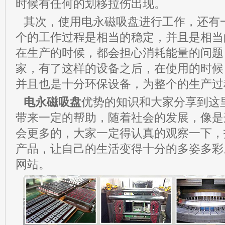
时候有任何的划移拉伤出现。
其次，使用电永磁吸盘进行工作，还有
个的工作过程是相当的稳定，并且是相当
在生产的时候，都会担心消耗能量的问题
家，有了这样的设备之后，在使用的时候
并且也是十分环保设备，为整个的生产过
电永磁吸盘
优势的知识和大家分享到这
带来一定的帮助，随着社会的发展，像是
会更多的，大家一定得认真的观察一下，
产品，让自己的生活变得十分的多姿多彩
网站。