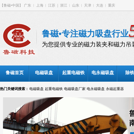
【鲁磁•中国】
广东
︳
上海
︱
江苏
｜
浙江
︱
山东
︱
天津
︱
大连
︱
重庆
鲁磁•专注磁力吸盘行业
为您提供专业的磁力装夹和磁力吊
鲁磁首页
电磁吸盘
起重电磁铁
电永磁吸盘
除
热门关键词搜索：
电磁吸盘
起重电磁铁
电磁吸盘厂家
电永磁吸盘
永磁起重器