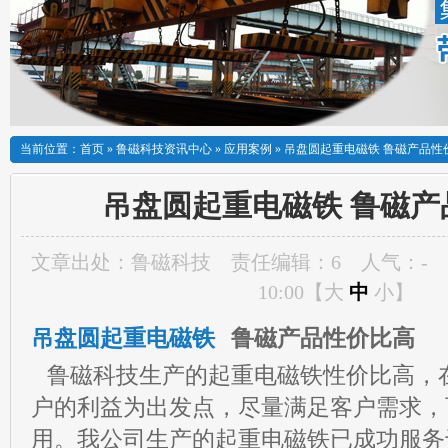
当前位置：
首页
»
鲁磁科技资讯中心
»
应用案例
»
吊盘圆起重电磁铁 鲁磁产品性
吊盘圆起重电磁铁 鲁磁产
文章出处：鲁磁科技
责任编辑：6
人气：
-
10:00【
大
中
小
】
吊盘圆起重电磁铁
鲁磁产品性价比高
鲁磁科技生产的起重电磁铁性价比高，
户的利益为出发点，尽量满足客户需求，
用。我公司生产的起重电磁铁已成功服务