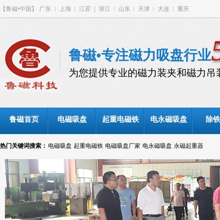
【鲁磁•中国】
广东
︳
上海
︱
江苏
｜
浙江
︱
山东
︱
天津
︱
大连
︱
重庆
鲁磁•专注磁力吸盘行业
为您提供专业的磁力装夹和磁力吊
鲁磁首页
电磁吸盘
起重电磁铁
电永磁吸盘
除
热门关键词搜索：
电磁吸盘
起重电磁铁
电磁吸盘厂家
电永磁吸盘
永磁起重器