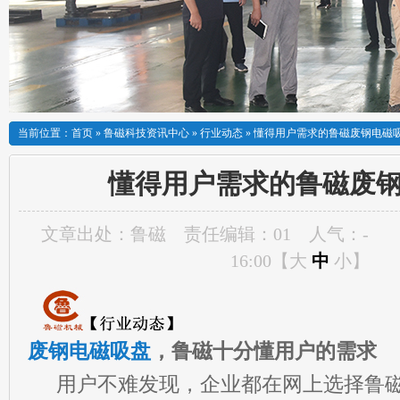
当前位置：
首页
»
鲁磁科技资讯中心
»
行业动态
»
懂得用户需求的鲁磁废钢电磁
懂得用户需求的鲁磁废
文章出处：鲁磁
责任编辑：01
人气：
-
16:00【
大
中
小
】
废钢电磁吸盘
，鲁磁十分懂用户的需求
用户不难发现，企业都在网上选择鲁磁