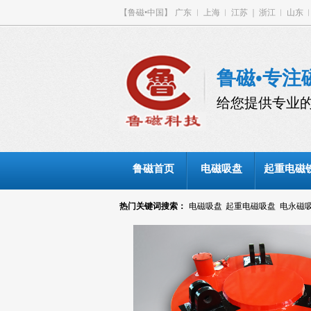
【鲁磁•中国】
广东
︳
上海
︱
江苏
｜
浙江
︱
山东
鲁磁•专注
给您提供专业
鲁磁首页
电磁吸盘
起重电磁
热门关键词搜索：
电磁吸盘
起重电磁吸盘
电永磁