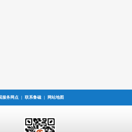
国服务网点
|
联系鲁磁
|
网站地图