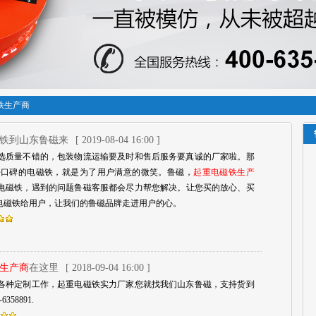
铁生产商
磁铁到山东鲁磁来
[ 2019-08-04 16:00 ]
选质量不错的，包装物流运输要及时和售后服务要真诚的厂家啦。那
好口碑的电磁铁，就是为了用户满意的微笑。鲁磁，
起重电磁铁生产
电磁铁，遇到的问题鲁磁客服都会尽力帮您解决。让您买的放心、买
电磁铁给用户，让我们的鲁磁品牌走进用户的心。
生产商
在这里
[ 2018-09-04 16:00 ]
受各种定制工作，起重电磁铁实力厂家您就找我们山东鲁磁，支持货到
58891.