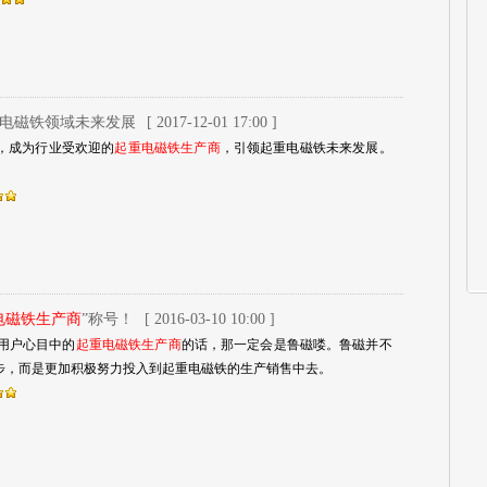
重电磁铁领域未来发展
[ 2017-12-01 17:00 ]
，成为行业受欢迎的
起重电磁铁生产商
，引领起重电磁铁未来发展。
电磁铁生产商
”称号！
[ 2016-03-10 10:00 ]
选用户心目中的
起重电磁铁生产商
的话，那一定会是鲁磁喽。鲁磁并不
步，而是更加积极努力投入到起重电磁铁的生产销售中去。